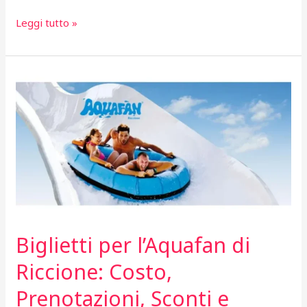
Biglietti
Leggi tutto »
Colosseo
(Roma):
costo,
come
e
dove
acquistarli
per
risparmiare
Biglietti per l’Aquafan di
Riccione: Costo,
Prenotazioni, Sconti e