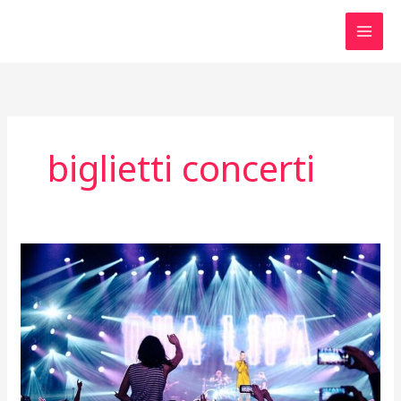
Vai
al
contenuto
biglietti concerti