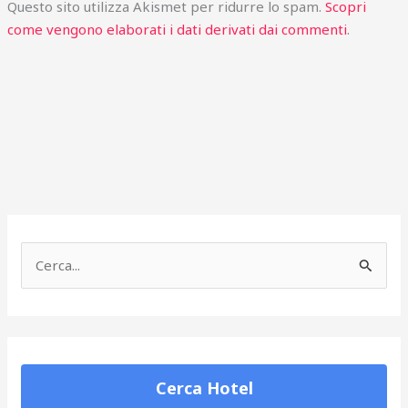
Questo sito utilizza Akismet per ridurre lo spam.
Scopri
come vengono elaborati i dati derivati dai commenti
.
C
e
r
c
a
Cerca Hotel
: