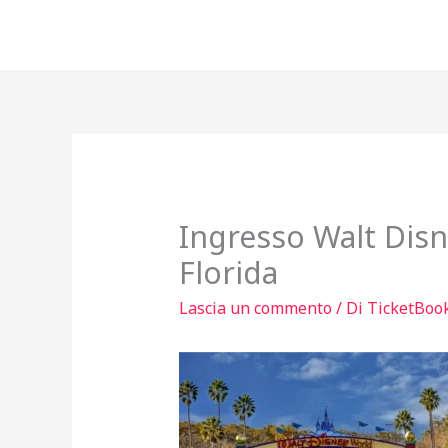
Vai
al
contenuto
Ingresso Walt Disn
Florida
Lascia un commento
/ Di
TicketBoo