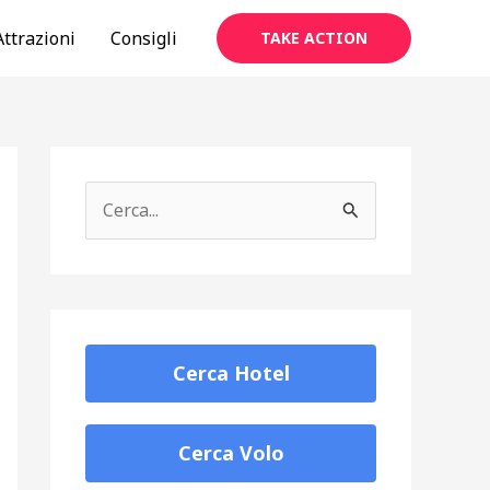
Attrazioni
Consigli
TAKE ACTION
C
e
r
c
a
Cerca Hotel
:
Cerca Volo