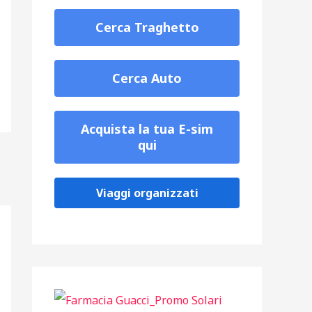
Cerca Traghetto
Cerca Auto
Acquista la tua E-sim
qui
Viaggi organizzati